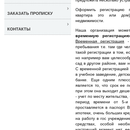
Оформить регистрацию 
ЗАКАЗАТЬ ПРОПИСКУ
квартира это или дом
недвижимости.
КОНТАКТЫ
Наша организация мож
временную регистрац
Временная регистрация
- 
пребывания т.е. там где ч
такой регистрации в том, е
но например вам целесообр
сад в другом районе, вам 
С временной регистрацией 
в учебное заведение, детск
банке. Еще одним плюсо
является то, что срок ее 
при этом она выходит деш
- учет по месту жительства
период времени от 5-и
проставляется в паспорт. 
ипотеки, очень больших кре
на работу в гос учреждени
средствах, особой необ
настоящий момент нет, ее