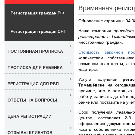
Временная регист
Регистрация граждан РФ
Обновление страницы: 04.0
Наша компания
приходит
Регистрация граждан СНГ
регистрации в Тимашёвс
иностранных граждан.
ПОСТОЯННАЯ ПРОПИСКА
Стоимость законной пр
количеством собственнико
размером квартплаты, а т
ПРОПИСКА ДЛЯ РЕБЕНКА
квартиры.
Услуга получения
реги
РЕГИСТРАЦИЯ ДЛЯ РВП
Тимашёвске
на сегодняш
причине, что с помощью 
работу, записать детей в 
ОТВЕТЫ НА ВОПРОСЫ
банке или поставить на учет
Срок получения
легальн
ЦЕНА РЕГИСТРАЦИИ
центре, составляет 2-
оформлению документов м
искать собственника гото
ОТЗЫВЫ КЛИЕНТОВ
предложить несколько устр